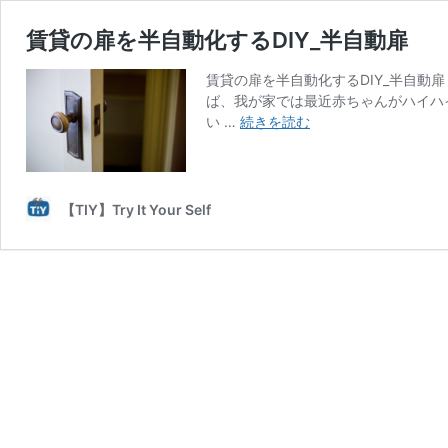
賃貸の扉を半自動化するDIY_半自動扉
賃貸の扉を半自動化するDIY_半自動
ば、我が家では最近赤ちゃんがハイハ
賃
い …
続きを読む
貸
の
扉
を
【TIY】Try It Your Self
半
自
動
化
す
る
DIY_
半
自
動
扉